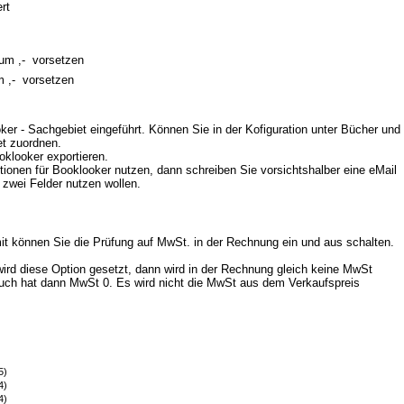
rt
um ,-  vorsetzen
 ,-  vorsetzen
ker - Sachgebiet eingeführt. Können Sie in der Kofiguration unter Bücher und
t zuordnen.
klooker exportieren.
tionen für Booklooker nutzen, dann schreiben Sie vorsichtshalber eine eMail
 zwei Felder nutzen wollen.
t können Sie die Prüfung auf MwSt. in der Rechnung ein und aus schalten.
wird diese Option gesetzt, dann wird in der Rechnung gleich keine MwSt
Buch hat dann MwSt 0. Es wird nicht die MwSt aus dem Verkaufspreis
5)
4)
4)