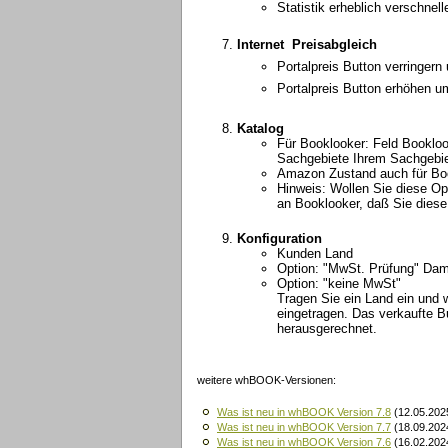
Statistik erheblich verschnelle
Internet  Preisabgleich
Portalpreis Button verringern 
Portalpreis Button erhöhen um
Katalog
Für Booklooker: Feld Bookloo
Sachgebiete Ihrem Sachgebie
Amazon Zustand auch für Boo
Hinweis: Wollen Sie diese Op
an Booklooker, daß Sie diese
Konfiguration
Kunden Land
Option: "MwSt. Prüfung" Dami
Option: "keine MwSt"
Tragen Sie ein Land ein und 
eingetragen. Das verkaufte 
herausgerechnet.
weitere whBOOK-Versionen:
Was ist neu in whBOOK Version 7.8
(12.05.202
Was ist neu in whBOOK Version 7.7
(18.09.202
Was ist neu in whBOOK Version 7.6
(16.02.202