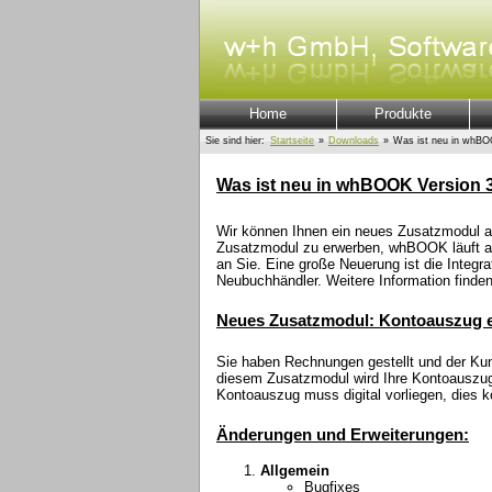
Home
Produkte
Sie sind hier:
Startseite
»
Downloads
»
Was ist neu in whBO
Was ist neu in whBOOK Version 
Wir können Ihnen ein neues Zusatzmodul anb
Zusatzmodul zu erwerben, whBOOK läuft au
an Sie. Eine große Neuerung ist die Inte
Neubuchhändler. Weitere Information finde
Neues Zusatzmodul: Kontoauszug e
Sie haben Rechnungen gestellt und der Ku
diesem Zusatzmodul wird Ihre Kontoauszug
Kontoauszug muss digital vorliegen, dies
Änderungen und Erweiterungen:
Allgemein
Bugfixes