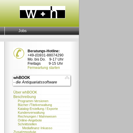
Jobs
Beratungs-Hotline:
+49-(0)931-88074290
Mo. bis Do. 9-17 Uhr
Freitags 9-15 Uhr
Fernwartung starten
whBOOK
- die Antiquariatssoftware
Über whBOOK
Beschreibung
Programm-Versionen
Bücher-/Titelverwaltung
Katalog-Erstellung / Exporte
Kundenverwaltung
Rechnungen / Mahnwesen
Online-Angebote
Schnittstellen
Mediafinanz-Inkasso
Zusatzmodule