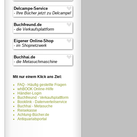
Delcampe-Service
- Ihre Bücher jetzt zu Delcampe!
Buchfreund.de
- die Verkaufsplattform
Eigener Online-Shop
- im Shopnetzwerk
Buchhai.de
- die Metasuchmaschine
Mit nur einem Klick ans Ziel:
FAQ - Häufig gestellte Fragen
whBOOK Online-Hilfe
Händler-Login
Buchfreund - Verkaufsplattform
Booklink - Datenverteilservice
Buchhai - Metasuche
Reisekasse
Achtung-Bücher.de
Antiquariatsportal