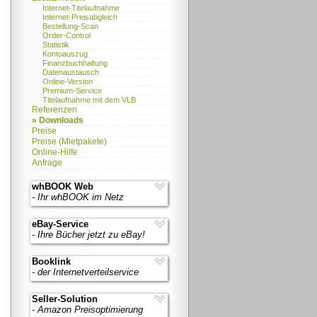
Internet-Titelaufnahme
Internet-Preisabgleich
Bestellung-Scan
Order-Control
Statistik
Kontoauszug
Finanzbuchhaltung
Datenaustausch
Online-Version
Premium-Service
Titelaufnahme mit dem VLB
Referenzen
» Downloads
Preise
Preise (Mietpakete)
Online-Hilfe
Anfrage
whBOOK Web
- Ihr whBOOK im Netz
eBay-Service
- Ihre Bücher jetzt zu eBay!
Booklink
- der Internetverteilservice
Seller-Solution
- Amazon Preisoptimierung