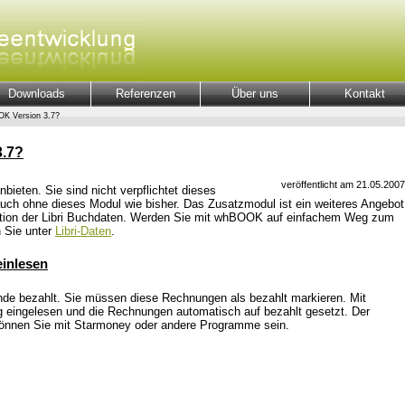
Downloads
Referenzen
Über uns
Kontakt
OK Version 3.7?
3.7?
veröffentlicht am 21.05.2007
ieten. Sie sind nicht verpflichtet dieses
ch ohne dieses Modul wie bisher. Das Zusatzmodul ist ein weiteres Angebot
gration der Libri Buchdaten. Werden Sie mit whBOOK auf einfachem Weg zum
n Sie unter
Libri-Daten
.
inlesen
nde bezahlt. Sie müssen diese Rechnungen als bezahlt markieren. Mit
 eingelesen und die Rechnungen automatisch auf bezahlt gesetzt. Der
 können Sie mit Starmoney oder andere Programme sein.