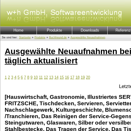
Home
Produkte
Downloads
Referenz
Sie sind hier:
Startseite
»
Produkte
»
Buchfreund.de
»
Ausgewählte Neuaufnahmen
Ausgewählte Neuaufnahmen bei
täglich aktualisiert
1
2
3
4
5
6
7
8
9
10
11
12
13
14
15
16
17
18
19
20
Letzt
[Hauswirtschaft, Gastronomie, Illustriertes S
FRITZSCHE, Tischdecken, Servieren, Serviette
Nachschlagewerk, Kulturgeschichte, Blumen
/Tranchieren, Das Reinigen der Service-Gegens
Steingutwaren, Glaswaren, Silber oder versilbe
Stahlbestecke, Das Tragen der Service, Das Ti