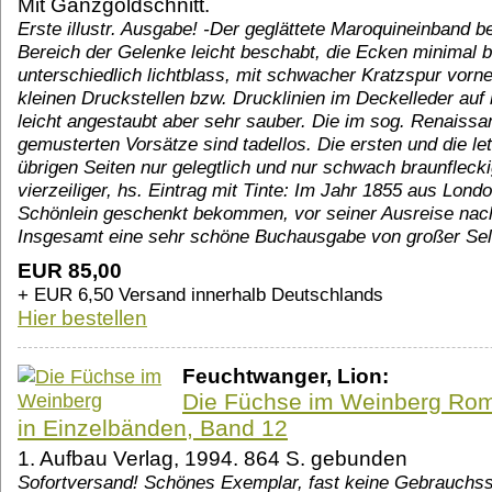
Mit Ganzgoldschnitt.
Erste illustr. Ausgabe! -Der geglättete Maroquineinband 
Bereich der Gelenke leicht beschabt, die Ecken minimal 
unterschiedlich lichtblass, mit schwacher Kratzspur vorne 
kleinen Druckstellen bzw. Drucklinien im Deckelleder auf 
leicht angestaubt aber sehr sauber. Die im sog. Renaissan
gemusterten Vorsätze sind tadellos. Die ersten und die let
übrigen Seiten nur gelegtlich und nur schwach braunflecki
vierzeiliger, hs. Eintrag mit Tinte: Im Jahr 1855 aus Lon
Schönlein geschenkt bekommen, vor seiner Ausreise nac
Insgesamt eine sehr schöne Buchausgabe von großer Selte
EUR 85,00
+ EUR 6,50 Versand innerhalb Deutschlands
Hier bestellen
Feuchtwanger, Lion:
Die Füchse im Weinberg Ro
in Einzelbänden, Band 12
1. Aufbau Verlag, 1994. 864 S. gebunden
Sofortversand! Schönes Exemplar, fast keine Gebrauchss