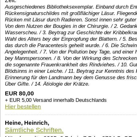
Zeit.
Ausgeschiedenes Bibliotheksexemplar. Einband durch Ent
Rückensignaturschildes mit großflächiger Läsur. Fliegender
Rücken mit Läsur durch Radieren. Sonst innen sehr guter
Von dem Nutzen der Bougies in der Chirurgie. / 2. Gedanke
Wasserscheu. / 3. Beytrag zur Geschichte der Kribbelkran
Wahl des Alters bey der Einpropfung der Blattern. / 5. B
das durch die Paracentesis geheilt wurde. / 6. Die Schwin
Angelegenheit. / 7. Von der Pollution bey Tage, und eine
bey Mannspersonen. / 8. Von der Wirkung des Schreckens
die sogenannte Frauenkrankheit des Rindviehes. / 10. Gu
Blödsinns in einer Leiche. / 11. Beytrag zur Kenntnis des
Erinnerung für den Landmann bey dem Genusse des frisc
Über Gifte. / 14. Ätiologie der Krätze.
EUR 80,00
+ EUR 5,00 Versand innerhalb Deutschlands
Hier bestellen
Heine, Heinrich,
Sämtliche Schriften.