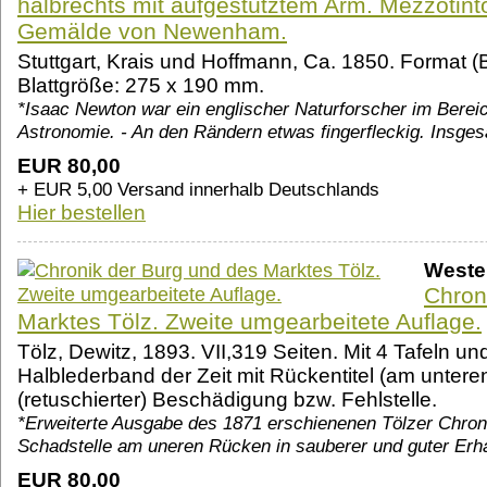
halbrechts mit aufgestütztem Arm. Mezzotin
Gemälde von Newenham.
Stuttgart, Krais und Hoffmann, Ca. 1850. Format (
Blattgröße: 275 x 190 mm.
*Isaac Newton war ein englischer Naturforscher im Berei
Astronomie. - An den Rändern etwas fingerfleckig. Insges
EUR 80,00
+ EUR 5,00 Versand innerhalb Deutschlands
Hier bestellen
Weste
Chron
Marktes Tölz. Zweite umgearbeitete Auflage.
Tölz, Dewitz, 1893. VII,319 Seiten. Mit 4 Tafeln un
Halblederband der Zeit mit Rückentitel (am untere
(retuschierter) Beschädigung bzw. Fehlstelle.
*Erweiterte Ausgabe des 1871 erschienenen Tölzer Chroni
Schadstelle am uneren Rücken in sauberer und guter Erha
EUR 80,00