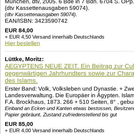
München, dtv, 2005. 6 Bde in 7 Bdn. 6704 S. OPp. 
(dtv Kassettenausgaben 59074).
(dtv Kassettenausgaben 59074).
EAN/ISBN: 3423590742
EUR 84,00
+ EUR 4,50 Versand innerhalb Deutschlands
Hier bestellen
Lüttke, Moritz:
AEGYPTENS NEUE ZEIT. Ein Beitrag zur Cul
gegenwärtigen Jahrhundters sowie zur Charak
des Islams.
Erster Band: Volk, Volksleben und Dynastie. + Zw
Landesverwaltung. Die Europäer in Ägypten. Islam
F.A. Brockhaus, 1873. 266 + 510 Seiten, 8° , ge
Einband an Ecken und Kanten etwas bestossen, Besitzerei
Papier gebräunt, Zustand zufriedenstellend bis gut
EUR 85,00
+ EUR 4,00 Versand innerhalb Deutschlands