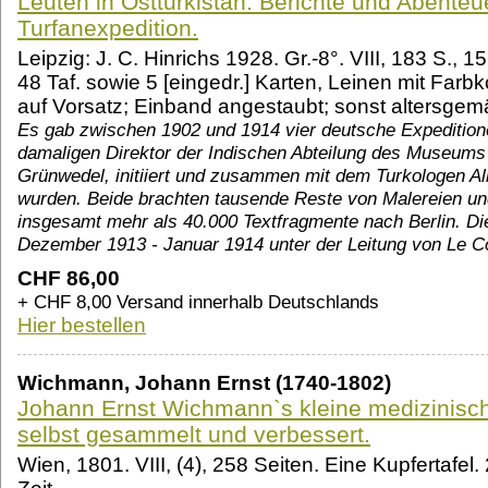
Leuten in Ostturkistan. Berichte und Abenteu
Turfanexpedition.
Leipzig: J. C. Hinrichs 1928. Gr.-8°. VIII, 183 S., 
48 Taf. sowie 5 [eingedr.] Karten, Leinen mit Farb
auf Vorsatz; Einband angestaubt; sonst altersgemä
Es gab zwischen 1902 und 1914 vier deutsche Expedition
damaligen Direktor der Indischen Abteilung des Museums f
Grünwedel, initiiert und zusammen mit dem Turkologen Al
wurden. Beide brachten tausende Reste von Malereien un
insgesamt mehr als 40.000 Textfragmente nach Berlin. Di
Dezember 1913 - Januar 1914 unter der Leitung von Le Co
CHF 86,00
+ CHF 8,00 Versand innerhalb Deutschlands
Hier bestellen
Wichmann, Johann Ernst (1740-1802)
Johann Ernst Wichmann`s kleine medizinisch
selbst gesammelt und verbessert.
Wien, 1801. VIII, (4), 258 Seiten. Eine Kupfertafe