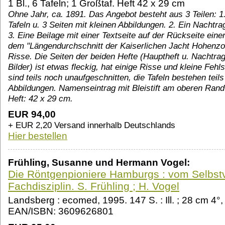
1 Bl., 6 Tafeln; 1 Großtaf. Heft 42 x 29 cm
Ohne Jahr, ca. 1891. Das Angebot besteht aus 3 Teilen: 1
Tafeln u. 3 Seiten mit kleinen Abbildungen. 2. Ein Nachtra
3. Eine Beilage mit einer Textseite auf der Rückseite eine
dem "Längendurchschnitt der Kaiserlichen Jacht Hohenzoll
Risse. Die Seiten der beiden Hefte (Hauptheft u. Nachtrag)
Bilder) ist etwas fleckig, hat einige Risse und kleine Fehl
sind teils noch unaufgeschnitten, die Tafeln bestehen teil
Abbildungen. Namenseintrag mit Bleistift am oberen Rand
Heft: 42 x 29 cm.
EUR 94,00
+ EUR 2,20 Versand innerhalb Deutschlands
Hier bestellen
Frühling, Susanne und Hermann Vogel:
Die Röntgenpioniere Hamburgs : vom Selbst
Fachdisziplin. S. Frühling ; H. Vogel
Landsberg : ecomed, 1995. 147 S. : Ill. ; 28 cm 4°,
EAN/ISBN: 3609626801