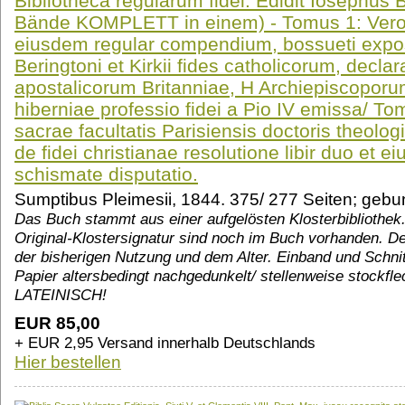
Bibliotheca regularum fidei. Edidit Iosephus 
Bände KOMPLETT in einem) - Tomus 1: Veroni
eiusdem regular compendium, bossueti exposit
Beringtoni et Kirkii fides catholicorum, declar
apostalicorum Britanniae, H Archiepiscopor
hiberniae professio fidei a Pio IV emissa/ To
sacrae facultatis Parisiensis doctoris theologi
de fidei christianae resolutione libir duo et e
schismate disputatio.
Sumptibus Pleimesii, 1844. 375/ 277 Seiten; ge
Das Buch stammt aus einer aufgelösten Klosterbibliothe
Original-Klostersignatur sind noch im Buch vorhanden. De
der bisherigen Nutzung und dem Alter. Einband und Schnit
Papier altersbedingt nachgedunkelt/ stellenweise stockflec
LATEINISCH!
EUR 85,00
+ EUR 2,95 Versand innerhalb Deutschlands
Hier bestellen