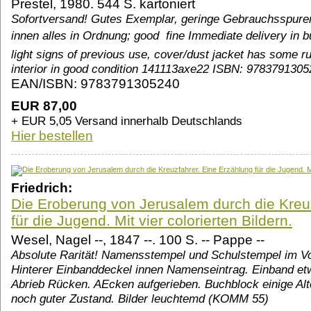
Prestel, 1980. 544 S. kartoniert
Sofortversand! Gutes Exemplar, geringe Gebrauchsspure
innen alles in Ordnung; good  fine Immediate delivery in
light signs of previous use, cover/dust jacket has some r
interior in good condition 141113axe22 ISBN: 978379130
EAN/ISBN: 9783791305240
EUR 87,00
+ EUR 5,05 Versand innerhalb Deutschlands
Hier bestellen
Friedrich:
Die Eroberung von Jerusalem durch die Kreu
für die Jugend. Mit vier colorierten Bildern.
Wesel, Nagel --, 1847 --. 100 S. -- Pappe --
Absolute Rarität! Namensstempel und Schulstempel im Vo
Hinterer Einbanddeckel innen Namenseintrag. Einband etwa
Abrieb Rücken. AEcken aufgerieben. Buchblock einige Alt
noch guter Zustand. Bilder leuchtemd (KOMM 55)