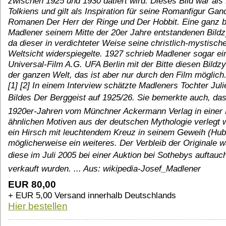
zwischen 1925 und 1930 datiert wird. Dieses Bild war als
Tolkiens und gilt als Inspiration für seine Romanfigur Gand
Romanen Der Herr der Ringe und Der Hobbit. Eine ganz
Madlener seinem Mitte der 20er Jahre entstandenen Bildz
da dieser in verdichteter Weise seine christlich-mystisch
Weltsicht widerspiegelte. 1927 schrieb Madlener sogar ei
Universal-Film A.G. UFA Berlin mit der Bitte diesen Bildzy
der ganzen Welt, das ist aber nur durch den Film möglich.
[1] [2] In einem Interview schätzte Madleners Tochter Jul
Bildes Der Berggeist auf 1925/26. Sie bemerkte auch, da
1920er-Jahren vom Münchner Ackermann Verlag in einer M
ähnlichen Motiven aus der deutschen Mythologie verlegt 
ein Hirsch mit leuchtendem Kreuz in seinem Geweih (Hub
möglicherweise ein weiteres. Der Verbleib der Originale 
diese im Juli 2005 bei einer Auktion bei Sothebys auftauc
verkauft wurden. ... Aus: wikipedia-Josef_Madlener
EUR 80,00
+ EUR 5,00 Versand innerhalb Deutschlands
Hier bestellen