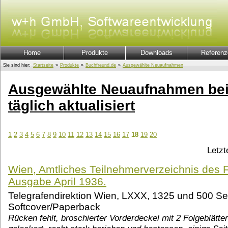
Home
Produkte
Downloads
Referenz
Sie sind hier:
Startseite
»
Produkte
»
Buchfreund.de
»
Ausgewählte Neuaufnahmen
Ausgewählte Neuaufnahmen bei
täglich aktualisiert
1
2
3
4
5
6
7
8
9
10
11
12
13
14
15
16
17
18
19
20
Letzt
Wien, Amtliches Teilnehmerverzeichnis des
Ausgabe April 1936.
Telegrafendirektion Wien, LXXX, 1325 und 500 Seit
Softcover/Paperback
Rücken fehlt, broschierter Vorderdeckel mit 2 Folgeblätter