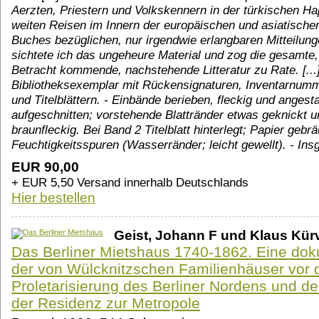
Aerzten, Priestern und Volkskennern in der türkischen Ha
weiten Reisen im Innern der europäischen und asiatischen 
Buches bezüglichen, nur irgendwie erlangbaren Mitteilun
sichtete ich das ungeheure Material und zog die gesamte
Betracht kommende, nachstehende Litteratur zu Rate. [...
Bibliotheksexemplar mit Rückensignaturen, Inventarnum
und Titelblättern. - Einbände berieben, fleckig und anges
aufgeschnitten; vorstehende Blattränder etwas geknickt und
braunfleckig. Bei Band 2 Titelblatt hinterlegt; Papier gebr
Feuchtigkeitsspuren (Wasserränder; leicht gewellt). - In
EUR 90,00
+ EUR 5,50 Versand innerhalb Deutschlands
Hier bestellen
Geist, Johann F und Klaus Kür
Das Berliner Mietshaus 1740-1862. Eine do
der von Wülcknitzschen Familienhäuser vor
Proletarisierung des Berliner Nordens und d
der Residenz zur Metropole