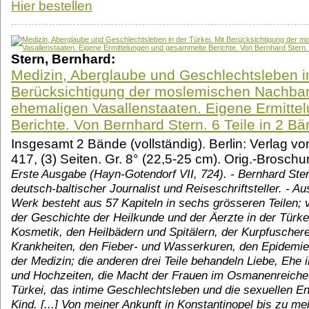
Hier bestellen
Stern, Bernhard:
Medizin, Aberglaube und Geschlechtsleben in
Berücksichtigung der moslemischen Nachbar
ehemaligen Vasallenstaaten. Eigene Ermitt
Berichte. Von Bernhard Stern. 6 Teile in 2 B
Insgesamt 2 Bände (vollständig). Berlin: Verlag vo
417, (3) Seiten. Gr. 8° (22,5-25 cm). Orig.-Broschu
Erste Ausgabe (Hayn-Gotendorf VII, 724). - Bernhard Ste
deutsch-baltischer Journalist und Reiseschriftsteller. - A
Werk besteht aus 57 Kapiteln in sechs grösseren Teilen; 
der Geschichte der Heilkunde und der Äerzte in der Türke
Kosmetik, den Heilbädern und Spitälern, der Kurpfuschere
Krankheiten, den Fieber- und Wasserkuren, den Epidemie
der Medizin; die anderen drei Teile behandeln Liebe, Ehe 
und Hochzeiten, die Macht der Frauen im Osmanenreiche,
Türkei, das intime Geschlechtsleben und die sexuellen En
Kind. [...] Von meiner Ankunft in Konstantinopel bis zu m