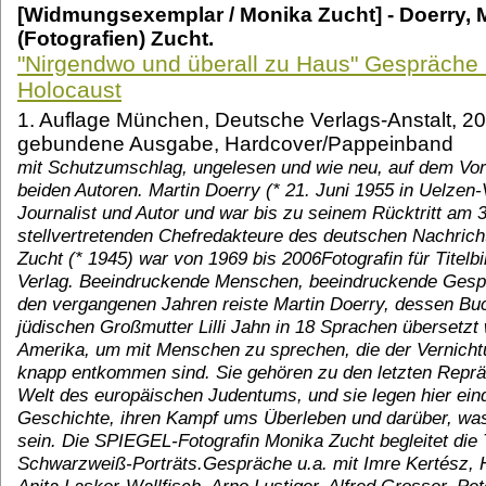
[Widmungsexemplar / Monika Zucht] - Doerry, 
(Fotografien) Zucht.
"Nirgendwo und überall zu Haus" Gespräche
Holocaust
1. Auflage München, Deutsche Verlags-Anstalt, 20
gebundene Ausgabe, Hardcover/Pappeinband
mit Schutzumschlag, ungelesen und wie neu, auf dem Vor
beiden Autoren. Martin Doerry (* 21. Juni 1955 in Uelzen-
Journalist und Autor und war bis zu seinem Rücktritt am 3
stellvertretenden Chefredakteure des deutschen Nachric
Zucht (* 1945) war von 1969 bis 2006Fotografin für Titelb
Verlag. Beeindruckende Menschen, beeindruckende Gespr
den vergangenen Jahren reiste Martin Doerry, dessen Buc
jüdischen Großmutter Lilli Jahn in 18 Sprachen übersetzt
Amerika, um mit Menschen zu sprechen, die der Vernichtu
knapp entkommen sind. Sie gehören zu den letzten Reprä
Welt des europäischen Judentums, und sie legen hier eind
Geschichte, ihren Kampf ums Überleben und darüber, was 
sein. Die SPIEGEL-Fotografin Monika Zucht begleitet die
Schwarzweiß-Porträts.Gespräche u.a. mit Imre Kertész, 