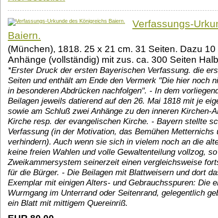
Verfassungs-Urku
Baiern.
(München), 1818. 25 x 21 cm. 31 Seiten. Dazu 10
Anhänge (vollständig) mit zus. ca. 300 Seiten Halb
*Erster Druck der ersten Bayerischen Verfassung. die er
Seiten und enthält am Ende den Vermerk "Die hier noch n
in besonderen Abdrücken nachfolgen". - In dem vorliegen
Beilagen jeweils datierend auf den 26. Mai 1818 mit je e
sowie am Schluß zwei Anhänge zu den inneren Kirchen-An
Kirche resp. der evangelischen Kirche. - Bayern stellte sc
Verfassung (in der Motivation, das Bemühen Metternichs
verhindern). Auch wenn sie sich in vielem noch an die al
keine freien Wahlen und volle Gewaltenteilung vollzog, so
Zweikammersystem seinerzeit einen vergleichsweise forts
für die Bürger. - Die Beilagen mit Blattweisern und dort 
Exemplar mit einigen Alters- und Gebrauchsspuren: Die e
Wurmgang im Unterrand oder Seitenrand, gelegentlich gebr
ein Blatt mit mittigem Quereinriß.