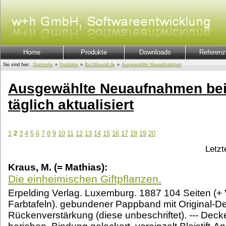
Home
Produkte
Downloads
Referenz
Sie sind hier:
Startseite
»
Produkte
»
Buchfreund.de
»
Ausgewählte Neuaufnahmen
Ausgewählte Neuaufnahmen bei
täglich aktualisiert
1
2
3
4
5
6
7
8
9
10
11
12
13
14
15
16
17
18
19
20
Letzt
Kraus, M. (= Mathias):
Die einheimischen Giftpflanzen.
Erpelding Verlag. Luxemburg. 1887 104 Seiten (+ V
Farbtafeln). gebundener Pappband mit Original-De
Rückenverstärkung (diese unbeschriftet). --- Dec