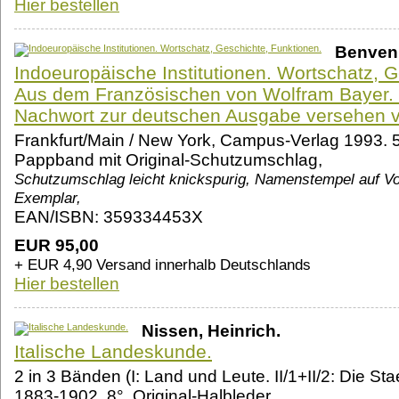
Hier bestellen
Benveni
Indoeuropäische Institutionen. Wortschatz, G
Aus dem Französischen von Wolfram Bayer. 
Nachwort zur deutschen Ausgabe versehen v
Frankfurt/Main / New York, Campus-Verlag 1993. 537
Pappband mit Original-Schutzumschlag,
Schutzumschlag leicht knickspurig, Namenstempel auf Vo
Exemplar,
EAN/ISBN: 359334453X
EUR 95,00
+ EUR 4,90 Versand innerhalb Deutschlands
Hier bestellen
Nissen, Heinrich.
Italische Landeskunde.
2 in 3 Bänden (I: Land und Leute. II/1+II/2: Die St
1883-1902. 8°, Original-Halbleder,