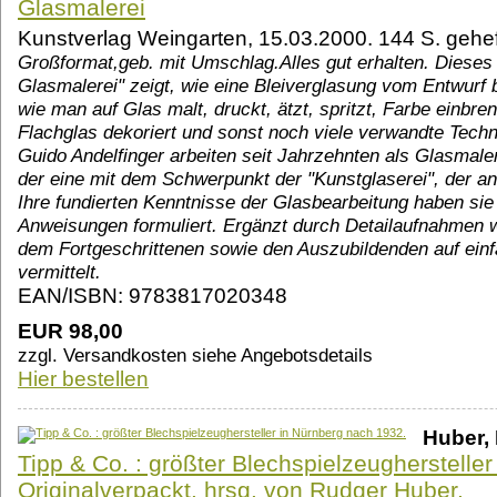
Glasmalerei
Kunstverlag Weingarten, 15.03.2000. 144 S. gehef
Großformat,geb. mit Umschlag.Alles gut erhalten. Dieses
Glasmalerei" zeigt, wie eine Bleiverglasung vom Entwurf 
wie man auf Glas malt, druckt, ätzt, spritzt, Farbe einbren
Flachglas dekoriert und sonst noch viele verwandte Tech
Guido Andelfinger arbeiten seit Jahrzehnten als Glasmale
der eine mit dem Schwerpunkt der "Kunstglaserei", der an
Ihre fundierten Kenntnisse der Glasbearbeitung haben sie 
Anweisungen formuliert. Ergänzt durch Detailaufnahmen 
dem Fortgeschrittenen sowie den Auszubildenden auf einf
vermittelt.
EAN/ISBN: 9783817020348
EUR 98,00
zzgl. Versandkosten siehe Angebotsdetails
Hier bestellen
Huber, 
Tipp & Co. : größter Blechspielzeugherstelle
Originalverpackt. hrsg. von Rudger Huber.