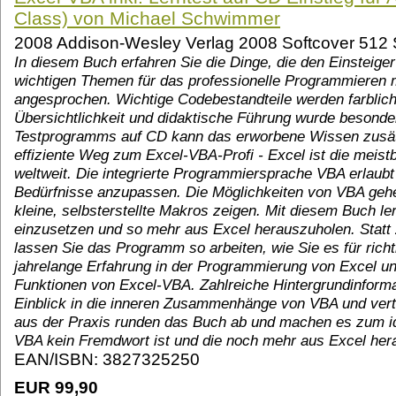
Class) von Michael Schwimmer
2008 Addison-Wesley Verlag 2008 Softcover 512 S
In diesem Buch erfahren Sie die Dinge, die den Einsteiger
wichtigen Themen für das professionelle Programmieren 
angesprochen. Wichtige Codebestandteile werden farblich
Übersichtlichkeit und didaktische Führung wurde besonder
Testprogramms auf CD kann das erworbene Wissen zusätz
effiziente Weg zum Excel-VBA-Profi - Excel ist die meistb
weltweit. Die integrierte Programmiersprache VBA erlaub
Bedürfnisse anzupassen. Die Möglichkeiten von VBA gehen
kleine, selbsterstellte Makros zeigen. Mit diesem Buch ler
einzusetzen und so mehr aus Excel herauszuholen. Statt 
lassen Sie das Programm so arbeiten, wie Sie es für richti
jahrelange Erfahrung in der Programmierung von Excel und
Funktionen von Excel-VBA. Zahlreiche Hintergrundinforma
Einblick in die inneren Zusammenhänge von VBA und verti
aus der Praxis runden das Buch ab und machen es zum id
VBA kein Fremdwort ist und die noch mehr aus Excel her
EAN/ISBN: 3827325250
EUR 99,90