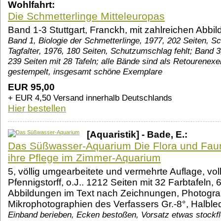
Wohlfahrt:
Die Schmetterlinge Mitteleuropas
Band 1-3 Stuttgart, Franckh, mit zahlreichen Abbi
Band 1, Biologie der Schmetterlinge, 1977, 202 Seiten, Sc
Tagfalter, 1976, 180 Seiten, Schutzumschlag fehlt; Band 
239 Seiten mit 28 Tafeln; alle Bände sind als Retourenex
gestempelt, insgesamt schöne Exemplare
EUR 95,00
+ EUR 4,50 Versand innerhalb Deutschlands
Hier bestellen
[Aquaristik] - Bade, E.:
Das Süßwasser-Aquarium Die Flora und Fa
ihre Pflege im Zimmer-Aquarium
5, völlig umgearbeitete und vermehrte Auflage, volls
Pfennigstorff, o.J.. 1212 Seiten mit 32 Farbtafeln
Abbildungen im Text nach Zeichnungen, Photogra
Mikrophotographien des Verfassers Gr.-8°, Halble
Einband berieben, Ecken bestoßen, Vorsatz etwas stockfle