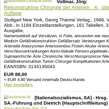
Vollmar, Jörg:
Rekonstruktive Chirurgie der Arterien . 4., üb
Auflage
Stuttgart New York, Georg Thieme Verlag,, 1996. VII
Abb., in 1184 Einzeldarstellungen, 161 Tabellen,
Ausgabe,
Namensetikett auf Vorsätzen, in Folie, ansonsten wie neu!
Medizin Gefäßrekonstruktion Gefäßersatz Verletzungen K
Arterielle Aneurysmen Arteriovenöse Fisteln Akuter Arter
Verschlusserkrankungen Aorto-iliakale Femoro-popliteale
Supraaortische Äste Chronische Verschlussprozesse Niere
Gefäßrekonstruktion Tumor-Chirurgie Komplikationen Art
EAN/ISBN: 3134135043
EUR 88,00
+ EUR 4,90 Versand innerhalb Deutschlands
Hier bestellen
[Nationalsozialismus, SA] - Hrsg.
SA.-Führung und Dietrich (Hauptschriftleitung)
Geschichte der SA.