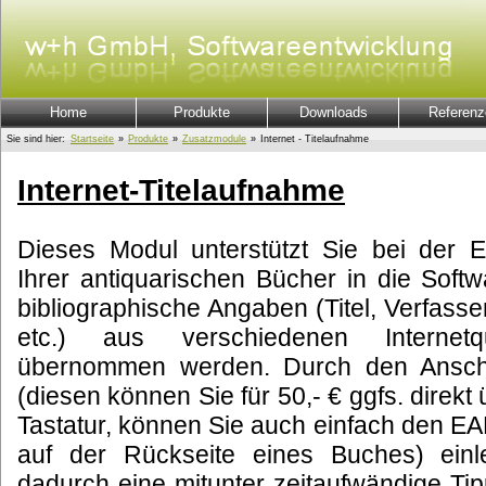
Home
Produkte
Downloads
Referenz
Sie sind hier:
Startseite
»
Produkte
»
Zusatzmodule
»
Internet - Titelaufnahme
Internet-Titelaufnahme
Dieses Modul unterstützt Sie bei der E
Ihrer antiquarischen Bücher in die So
bibliographische Angaben (Titel, Verfasser
etc.) aus verschiedenen Internetq
übernommen werden. Durch den Anschl
(diesen können Sie für 50,- € ggfs. direkt
Tastatur, können Sie auch einfach den EA
auf der Rückseite eines Buches) ein
dadurch eine mitunter zeitaufwändige Tipp