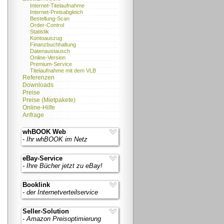
Internet-Titelaufnahme
Internet-Preisabgleich
Bestellung-Scan
Order-Control
Statistik
Kontoauszug
Finanzbuchhaltung
Datenaustausch
Online-Version
Premium-Service
Titelaufnahme mit dem VLB
Referenzen
Downloads
Preise
Preise (Mietpakete)
Online-Hilfe
Anfrage
whBOOK Web
- Ihr whBOOK im Netz
eBay-Service
- Ihre Bücher jetzt zu eBay!
Booklink
- der Internetverteilservice
Seller-Solution
- Amazon Preisoptimierung