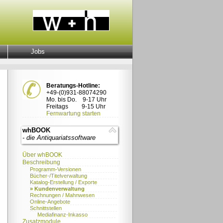
Jobs
Beratungs-Hotline:
+49-(0)931-88074290
Mo. bis Do. 9-17 Uhr
Freitags 9-15 Uhr
Fernwartung starten
whBOOK
- die Antiquariatssoftware
Über whBOOK
Beschreibung
Programm-Versionen
Bücher-/Titelverwaltung
Katalog-Erstellung / Exporte
» Kundenverwaltung
Rechnungen / Mahnwesen
Online-Angebote
Schnittstellen
Mediafinanz-Inkasso
Zusatzmodule