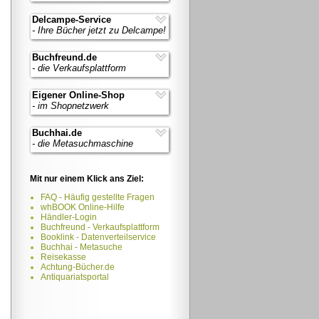
Delcampe-Service
- Ihre Bücher jetzt zu Delcampe!
Buchfreund.de
- die Verkaufsplattform
Eigener Online-Shop
- im Shopnetzwerk
Buchhai.de
- die Metasuchmaschine
Mit nur einem Klick ans Ziel:
FAQ - Häufig gestellte Fragen
whBOOK Online-Hilfe
Händler-Login
Buchfreund - Verkaufsplattform
Booklink - Datenverteilservice
Buchhai - Metasuche
Reisekasse
Achtung-Bücher.de
Antiquariatsportal