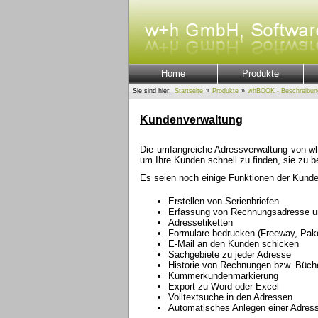
Home
Produkte
Sie sind hier:
Startseite
»
Produkte
»
whBOOK - Beschreibun
Kundenverwaltung
Die umfangreiche Adressverwaltung von w
um Ihre Kunden schnell zu finden, sie zu be
Es seien noch einige Funktionen der Kunde
Erstellen von Serienbriefen
Erfassung von Rechnungsadresse un
Adressetiketten
Formulare bedrucken (Freeway, Pake
E-Mail an den Kunden schicken
Sachgebiete zu jeder Adresse
Historie von Rechnungen bzw. Büche
Kummerkundenmarkierung
Export zu Word oder Excel
Volltextsuche in den Adressen
Automatisches Anlegen einer Adresse