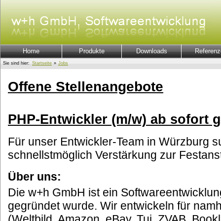
Home
Produkte
Downloads
Referenz
Sie sind hier:
Startseite
»
Jobs
Offene Stellenangebote
PHP-Entwickler (m/w) ab sofort 
Für unser Entwickler-Team in Würzburg s
schnellstmöglich Verstärkung zur Festanst
Über uns:
Die w+h GmbH ist ein Softwareentwicklu
gegründet wurde. Wir entwickeln für nam
(Weltbild, Amazon, eBay, Tui, ZVAB, Book